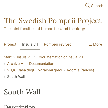
Skip to main content
Search
The Swedish Pompeii Project
The joint faculties of humanities and theology
Project
Insula V 1
Pompeii revived
More
Start
Insula V 1
Documentation of Insula V 1
Archive Main Documentation
V 1,18 Casa degli Epigrammi greci
Room a (fauces)
South Wall
South Wall
Description