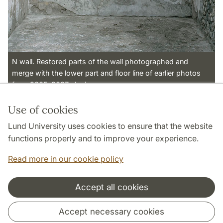
N wall. Restored parts of the wall photographed and
merge with the lower part and floor line of earlier photos
from 2005-2007.<br />
Use of cookies
Page Manager: | 2022-10-28
Lund University uses cookies to ensure that the website
functions properly and to improve your experience.
Read more in our cookie policy
Accept all cookies
Cooperation and network
Accept necessary cookies