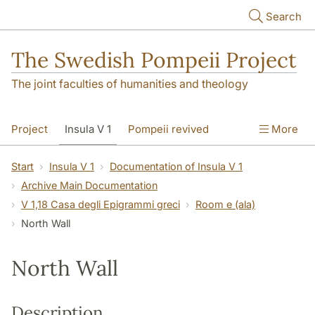
Skip to main content
Search
The Swedish Pompeii Project
The joint faculties of humanities and theology
Project
Insula V 1
Pompeii revived
More
Start
Insula V 1
Documentation of Insula V 1
Archive Main Documentation
V 1,18 Casa degli Epigrammi greci
Room e (ala)
North Wall
North Wall
Description