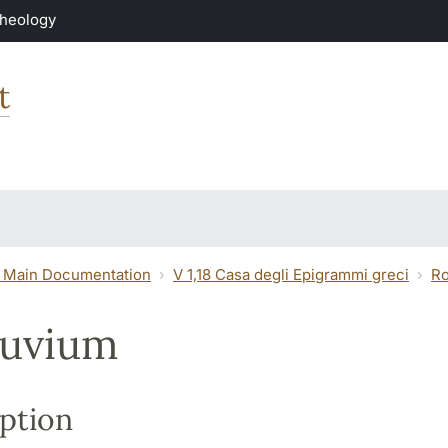
Theology
t
 Main Documentation
V 1,18 Casa degli Epigrammi greci
Ro
luvium
ption