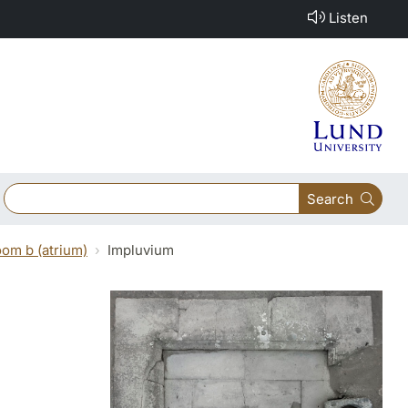
Listen
Search
om b (atrium)
Impluvium