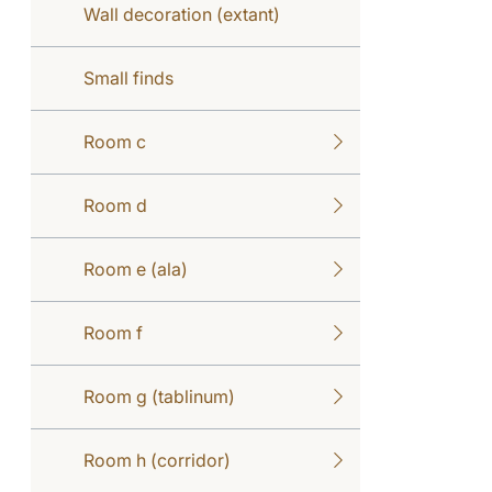
Wall decoration (extant)
Small finds
Room c
Room d
Room e (ala)
Room f
Room g (tablinum)
Room h (corridor)