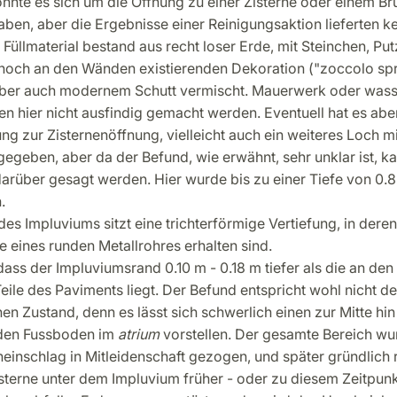
önnte es sich um die Öffnung zu einer Zisterne oder einem B
ben, aber die Ergebnisse einer Reinigungsaktion lieferten k
Füllmaterial bestand aus recht loser Erde, mit Steinchen, Pu
, noch an den Wänden existierenden Dekoration ("zoccolo sp
ber auch modernem Schutt vermischt. Mauerwerk oder wass
n hier nicht ausfindig gemacht werden. Eventuell hat es abe
ng zur Zisternenöffnung, vielleicht auch ein weiteres Loch mi
egeben, aber da der Befund, wie erwähnt, sehr unklar ist, ka
darüber gesagt werden. Hier wurde bis zu einer Tiefe von 0.
.
 des Impluviums sitzt eine trichterförmige Vertiefung, in dere
te eines runden Metallrohres erhalten sind.
, dass der Impluviumsrand 0.10 m - 0.18 m tiefer als die an d
eile des Paviments liegt. Der Befund entspricht wohl nicht d
en Zustand, denn es lässt sich schwerlich einen zur Mitte hin
nden Fussboden im
atrium
vorstellen. Der gesamte Bereich wu
inschlag in Mitleidenschaft gezogen, und später gründlich re
sterne unter dem Impluvium früher - oder zu diesem Zeitpunk