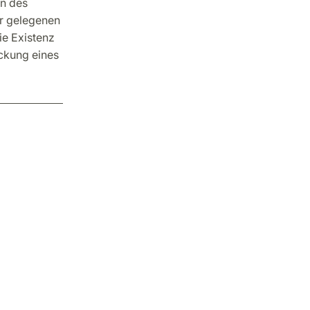
en des
er gelegenen
e Existenz
ckung eines