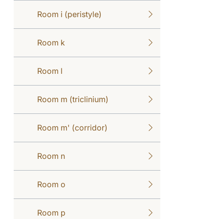
Room i (peristyle)
Room k
Room l
Room m (triclinium)
Room m' (corridor)
Room n
Room o
Room p