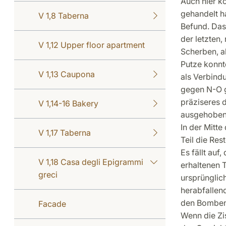
Auch hier k
gehandelt ha
V 1,8 Taberna
Befund. Das 
der letzten
V 1,12 Upper floor apartment
Scherben, a
Putze konnte
V 1,13 Caupona
als Verbindu
gegen N-O g
präziseres 
V 1,14-16 Bakery
ausgehoben
In der Mitte
V 1,17 Taberna
Teil die Res
Es fällt auf
V 1,18 Casa degli Epigrammi
erhaltenen T
greci
ursprünglich
herabfalle
den Bombene
Facade
Wenn die Zi