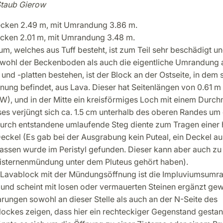
Staub Gierow
ecken 2.49 m, mit Umrandung 3.86 m.
Becken 2.01 m, mit Umrandung 3.48 m.
m, welches aus Tuff besteht, ist zum Teil sehr beschädigt un
ohl der Beckenboden als auch die eigentliche Umrandung 
und -platten bestehen, ist der Block an der Ostseite, in dem s
nung befindet, aus Lava. Dieser hat Seitenlängen von 0.61 m 
 W), und in der Mitte ein kreisförmiges Loch mit einem Durc
es verjüngt sich ca. 1.5 cm unterhalb des oberen Randes um 
urch entstandene umlaufende Steg diente zum Tragen einer 
Deckel (Es gab bei der Ausgrabung kein Puteal, ein Deckel au
ssen wurde im Peristyl gefunden. Dieser kann aber auch zu
isternenmündung unter dem Pluteus gehört haben).
Lavablock mit der Mündungsöffnung ist die Impluviumsumr
 und scheint mit losen oder vermauerten Steinen ergänzt ge
rungen sowohl an dieser Stelle als auch an der N-Seite des
ckes zeigen, dass hier ein rechteckiger Gegenstand gestan