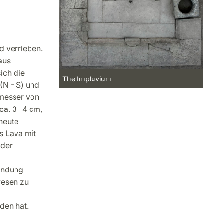
d verrieben.
aus
ich die
The Impluvium
(N - S) und
hmesser von
ca. 3- 4 cm,
heute
s Lava mit
 der
andung
wesen zu
den hat.