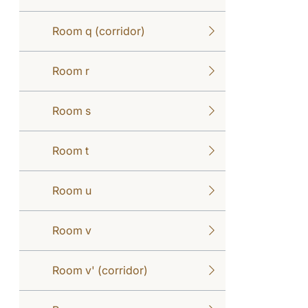
Room q (corridor)
Room r
Room s
Room t
Room u
Room v
Room v' (corridor)