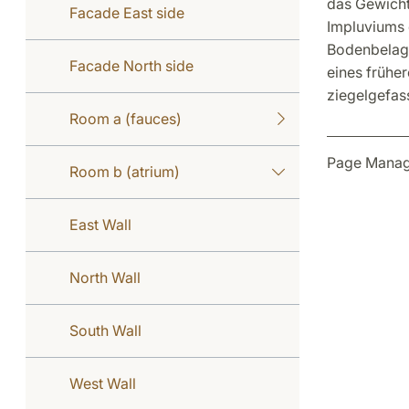
das Gewicht
Facade East side
Impluviums e
Bodenbelags
Facade North side
eines frühe
ziegelgefas
Room a (fauces)
Page Manag
Room b (atrium)
East Wall
North Wall
South Wall
West Wall