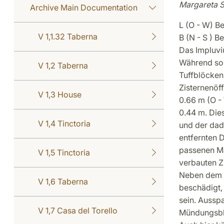
Margareta 
Archive Main Documentation
L (O - W) B
V 1,1.32 Taberna
B (N - S ) 
Das Impluviu
Während sow
V 1,2 Taberna
Tuffblöcken 
Zisternenöff
V 1,3 House
0.66 m (O -
0.44 m. Dies
V 1,4 Tinctoria
und der dad
entfernten 
passenen Ma
V 1,5 Tinctoria
verbauten Z
Neben dem 
V 1,6 Taberna
beschädigt,
sein. Ausspa
V 1,7 Casa del Torello
Mündungsblo