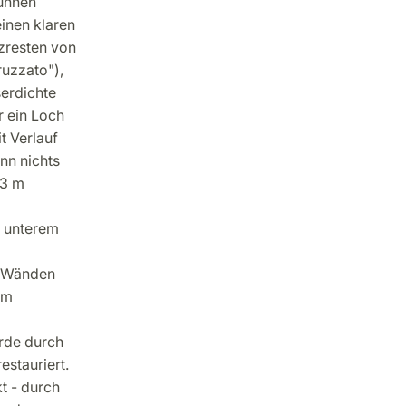
runnen
einen klaren
tzresten von
ruzzato"),
erdichte
r ein Loch
t Verlauf
nn nichts
83 m
n unterem
en Wänden
em
rde durch
stauriert.
t - durch