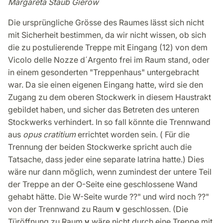
Margareta Staub Gierow
Die ursprüngliche Grösse des Raumes lässt sich nicht
mit Sicherheit bestimmen, da wir nicht wissen, ob sich
die zu postulierende Treppe mit Eingang (12) von dem
Vicolo delle Nozze d´Argento frei im Raum stand, oder
in einem gesonderten "Treppenhaus" untergebracht
war. Da sie einen eigenen Eingang hatte, wird sie den
Zugang zu dem oberen Stockwerk in diesem Haustrakt
gebildet haben, und sicher das Betreten des unteren
Stockwerks verhindert. In so fall könnte die Trennwand
aus
opus cratitium
errichtet worden sein. ( Für die
Trennung der beiden Stockwerke spricht auch die
Tatsache, dass jeder eine separate latrina hatte.) Dies
wäre nur dann möglich, wenn zumindest der untere Teil
der Treppe an der O-Seite eine geschlossene Wand
gehabt hätte. Die W-Seite wurde ??" und wird noch ??"
von der Trennwand zu Raum
v
geschlossen. (Die
Türöffnung zu Raum
v
wäre nicht durch eine Treppe mit