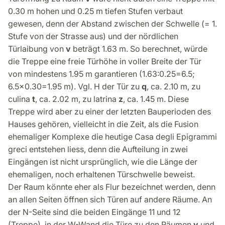
0.30 m hohen und 0.25 m tiefen Stufen verbaut
gewesen, denn der Abstand zwischen der Schwelle (= 1.
Stufe von der Strasse aus) und der nördlichen
Türlaibung von
v
beträgt 1.63 m. So berechnet, würde
die Treppe eine freie Türhöhe in voller Breite der Tür
von mindestens 1.95 m garantieren (1.63:0.25=6.5;
6.5x0.30=1.95 m). Vgl. H der Tür zu
q
, ca. 2.10 m, zu
culina
t
, ca. 2.02 m, zu latrina
z
, ca. 1.45 m. Diese
Treppe wird aber zu einer der letzten Bauperioden des
Hauses gehören, vielleicht in die Zeit, als die Fusion
ehemaliger Komplexe die heutige Casa degli Epigrammi
greci entstehen liess, denn die Aufteilung in zwei
Eingängen ist nicht ursprünglich, wie die Länge der
ehemaligen, noch erhaltenen Türschwelle beweist.
Der Raum könnte eher als Flur bezeichnet werden, denn
an allen Seiten öffnen sich Türen auf andere Räume. An
der N-Seite sind die beiden Eingänge 11 und 12
(Treppe), in der W-Wand die Türe zu den Räumen
v
und