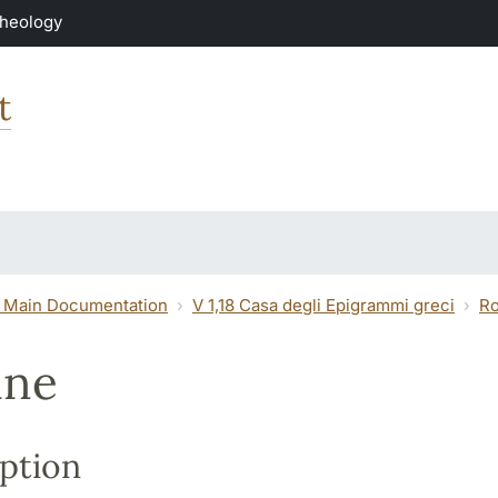
Theology
t
 Main Documentation
V 1,18 Casa degli Epigrammi greci
Ro
ine
ption