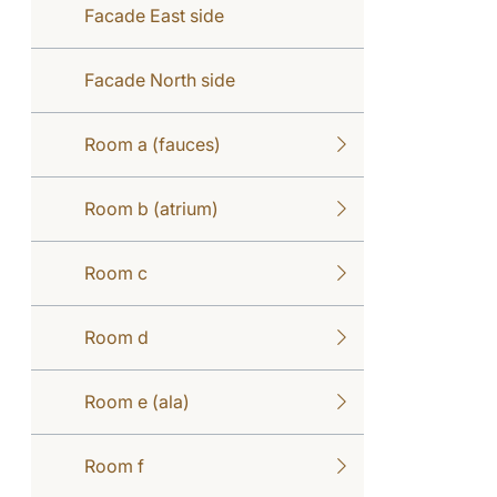
Facade East side
Facade North side
Room a (fauces)
Room b (atrium)
Room c
Room d
Room e (ala)
Room f