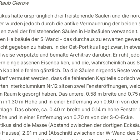
Staub Gierow
ikus hatte ursprünglich drei freistehende Säulen und die nor
ier wurden jedoch durch die antike Vermauerung der beiden 
ien zwei der freistehenden Säulen in Halbsäulen verwandelt.
hen Halbsäule der S-Wand - das durchaus zu erwarten gewes
icht gegeben zu haben. In der Ost-Portikus liegt zwar, in etw
lweise verputzte und bemalte Architrav darüber. Er ruht jedo
n eingelassenen Eisenbalken, und die, wahrscheinlich aus S
 Kapitelle fehlen gänzlich. Da die Säulen nirgends Reste vo
darf vermutet werden, dass die fehlenden Kapitelle dorisch w
ten Interkolumnium Nr.12 sitzen zwei Fensteröffnungen, welc
 in Raum
k
gesorgt haben. Das untere, 0.58 m breite und 0.75
ch in 1.30 m Höhe und in einer Entfernung von 0.60 m von de
lage. Das obere, ca. 0.40 m breite und 0.14 m hohe Fenster 
öhe und in einer Entfernung von 0.70 m von der S-O-Ecke.
rtikus sind die Masse (Abstand zwischen der dortigen Ecksäu
Hauses) 2.91 m und (Abschnitt zwischen der W-Wand des 