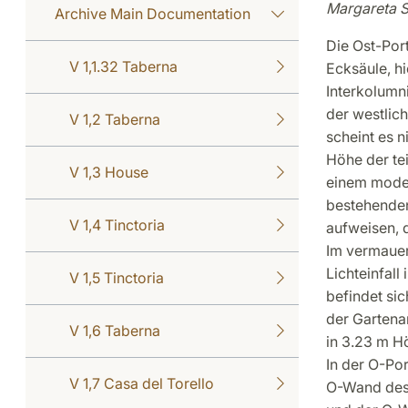
Margareta 
Archive Main Documentation
Die Ost-Port
V 1,1.32 Taberna
Ecksäule, h
Interkolumn
der westlic
V 1,2 Taberna
scheint es n
Höhe der tei
V 1,3 House
einem moder
bestehenden
V 1,4 Tinctoria
aufweisen, 
Im vermauer
Lichteinfall
V 1,5 Tinctoria
befindet si
der Gartenan
V 1,6 Taberna
in 3.23 m H
In der O-Po
V 1,7 Casa del Torello
O-Wand des 