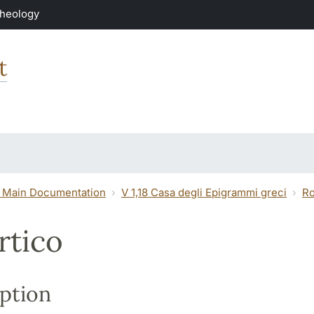
Theology
t
 Main Documentation
V 1,18 Casa degli Epigrammi greci
Ro
rtico
ption