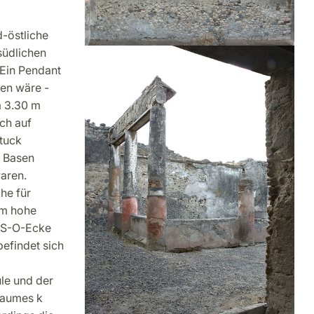
d-östliche
südlichen
 Ein Pendant
en wäre -
a 3.30 m
ch auf
tuck
n Basen
aren.
he für
 m hohe
r S-O-Ecke
befindet sich
le und der
Raumes k