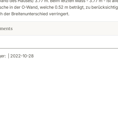
nd des Hauses) 3.77 m. Beim letzten Mass - 3.77 m - ist all
ische in der O-Wand, welche 0.52 m beträgt, zu berücksichtig
 der Breitenunterschied verringert.
ments
er: | 2022-10-28