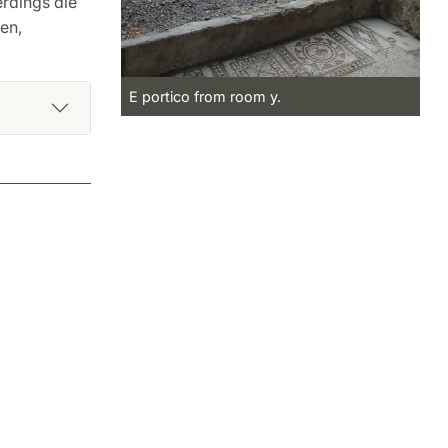
erdings die
en,
E portico from room y.