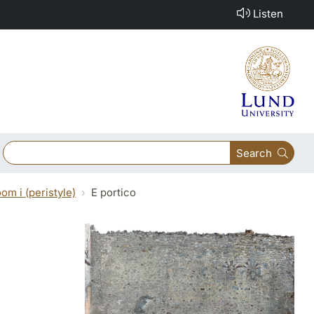
Listen
Search
om i (peristyle)
E portico