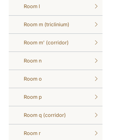
Room l
Room m (triclinium)
Room m' (corridor)
Room n
Room o
Room p
Room q (corridor)
Room r