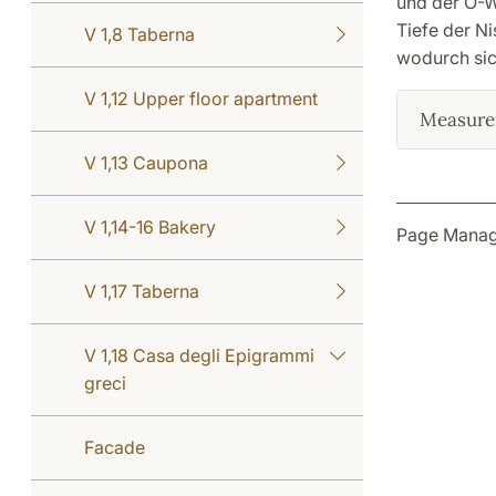
und der O-Wa
Tiefe der N
V 1,8 Taberna
wodurch sich
V 1,12 Upper floor apartment
Measure
V 1,13 Caupona
V 1,14-16 Bakery
Page Manag
V 1,17 Taberna
V 1,18 Casa degli Epigrammi
greci
Facade