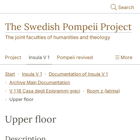
Skip to main content
Search
The Swedish Pompeii Project
The joint faculties of humanities and theology
Project
Insula V 1
Pompeii revived
More
Start
Insula V 1
Documentation of Insula V 1
Archive Main Documentation
V 1,18 Casa degli Epigrammi greci
Room z (latrina)
Upper floor
Upper floor
Description