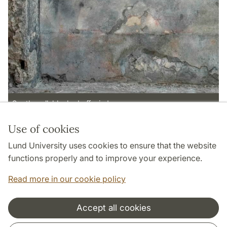
South wall, blocked off window
Use of cookies
Page Manager: | 2022-10-28
Lund University uses cookies to ensure that the website
functions properly and to improve your experience.
Read more in our cookie policy
Accept all cookies
Cooperation and network