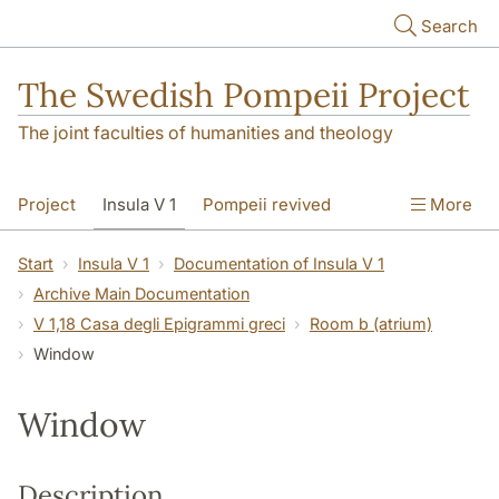
Skip to main content
Search
The Swedish Pompeii Project
The joint faculties of humanities and theology
Project
Insula V 1
Pompeii revived
More
Start
Insula V 1
Documentation of Insula V 1
Archive Main Documentation
V 1,18 Casa degli Epigrammi greci
Room b (atrium)
Window
Window
Description